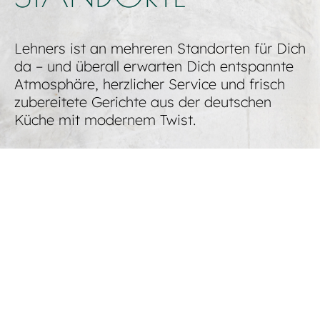
Lehners ist an mehreren Standorten für Dich
da – und überall erwarten Dich entspannte
Atmosphäre, herzlicher Service und frisch
zubereitete Gerichte aus der deutschen
Küche mit modernem Twist.
Ob drinnen im gemütlichen Gastraum oder
draußen auf unserer Terrasse – an jedem
unserer Standorte kannst Du Deine Zeit
genießen, lecker essen und einfach mal
abschalten.
Finde jetzt das Lehners Wirtshaus in Deiner
Nähe und erlebe Gastronomie, wie sie sein
sollte: unkompliziert, authentisch und voller
Geschmack.