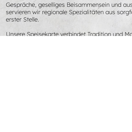
Gespräche, geselliges Beisammensein und ausg
servieren wir regionale Spezialitäten aus sorg
erster Stelle.
Unsere Speisekarte verbindet Tradition und Mo
deutschen Küche – vertraut, abwechslungsreich
hausgemachte Getränke und einzigartige Cock
für jeden Geschmack und Anlass.
Ob in unserem gemütlichen Restaurant oder im
Standorte
Entdecke die Welt von Lehners an mehreren
gemütlich oder modern, bei uns findest Du 