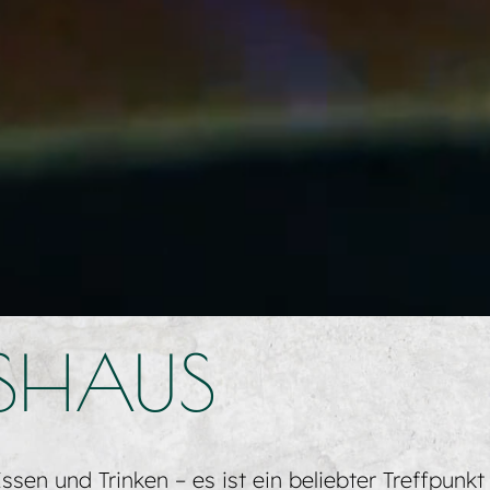
TSHAUS
sen und Trinken – es ist ein beliebter Treffpunkt