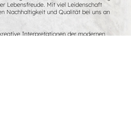
r Lebensfreude. Mit viel Leidenschaft
en Nachhaltigkeit und Qualität bei uns an
 kreative Interpretationen der modernen
ssen unser frisch gezapftes Bier,
 Bar ein umfangreiches Angebot an Getränken
s darauf, Dich bei uns willkommen zu heißen!
arme und gewohnt hoher Qualität. Ob
bist.