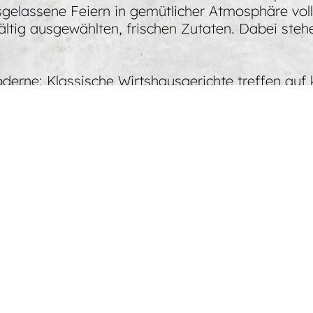
elassene Feiern in gemütlicher Atmosphäre volle
fältig ausgewählten, frischen Zutaten. Dabei steh
derne: Klassische Wirtshausgerichte treffen auf
 und immer mit Liebe zubereitet. Perfekt dazu pa
tail-Kreationen. Daneben findest Du an unserer
 Biergarten unter freiem Himmel – wir freuen un
 Standorten – jeder mit seinem ganz eigenen Ch
immer einen Ort, an dem Du herzlich willkommen 